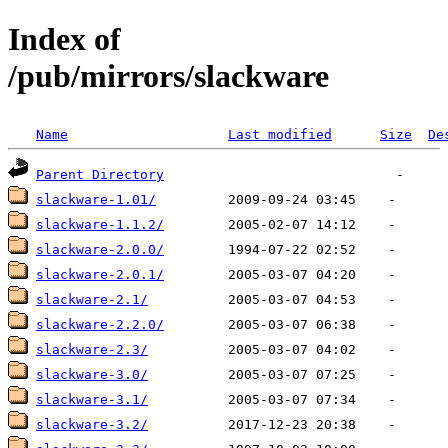
Index of
/pub/mirrors/slackware
Name
Last modified
Size
De
Parent Directory
slackware-1.01/
slackware-1.1.2/
slackware-2.0.0/
slackware-2.0.1/
slackware-2.1/
slackware-2.2.0/
slackware-2.3/
slackware-3.0/
slackware-3.1/
slackware-3.2/