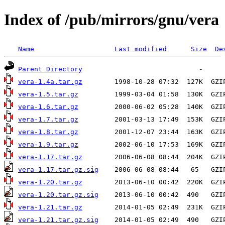
Index of /pub/mirrors/gnu/vera
Name
Last modified
Size
De
Parent Directory
vera-1.4a.tar.gz
vera-1.5.tar.gz
vera-1.6.tar.gz
vera-1.7.tar.gz
vera-1.8.tar.gz
vera-1.9.tar.gz
vera-1.17.tar.gz
vera-1.17.tar.gz.sig
vera-1.20.tar.gz
vera-1.20.tar.gz.sig
vera-1.21.tar.gz
vera-1.21.tar.gz.sig