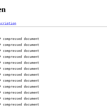
en
scription