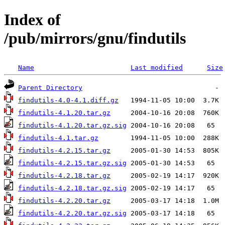
Index of
/pub/mirrors/gnu/findutils
Name
Last modified
Size
Parent Directory
findutils-4.0-4.1.diff.gz
findutils-4.1.20.tar.gz
findutils-4.1.20.tar.gz.sig
findutils-4.1.tar.gz
findutils-4.2.15.tar.gz
findutils-4.2.15.tar.gz.sig
findutils-4.2.18.tar.gz
findutils-4.2.18.tar.gz.sig
findutils-4.2.20.tar.gz
findutils-4.2.20.tar.gz.sig