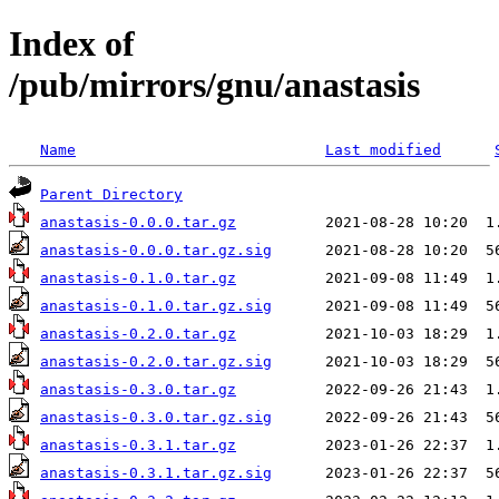
Index of
/pub/mirrors/gnu/anastasis
Name
Last modified
Parent Directory
anastasis-0.0.0.tar.gz
anastasis-0.0.0.tar.gz.sig
anastasis-0.1.0.tar.gz
anastasis-0.1.0.tar.gz.sig
anastasis-0.2.0.tar.gz
anastasis-0.2.0.tar.gz.sig
anastasis-0.3.0.tar.gz
anastasis-0.3.0.tar.gz.sig
anastasis-0.3.1.tar.gz
anastasis-0.3.1.tar.gz.sig