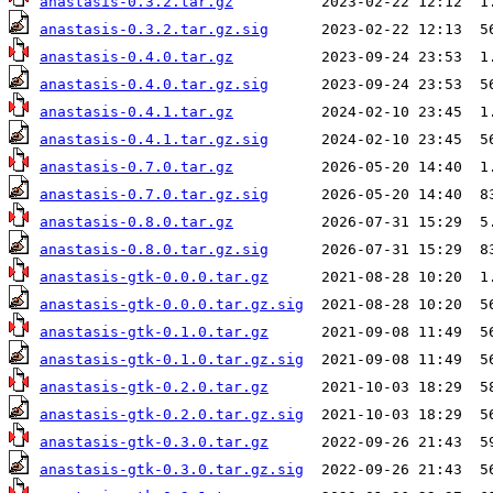
anastasis-0.3.2.tar.gz
anastasis-0.3.2.tar.gz.sig
anastasis-0.4.0.tar.gz
anastasis-0.4.0.tar.gz.sig
anastasis-0.4.1.tar.gz
anastasis-0.4.1.tar.gz.sig
anastasis-0.7.0.tar.gz
anastasis-0.7.0.tar.gz.sig
anastasis-0.8.0.tar.gz
anastasis-0.8.0.tar.gz.sig
anastasis-gtk-0.0.0.tar.gz
anastasis-gtk-0.0.0.tar.gz.sig
anastasis-gtk-0.1.0.tar.gz
anastasis-gtk-0.1.0.tar.gz.sig
anastasis-gtk-0.2.0.tar.gz
anastasis-gtk-0.2.0.tar.gz.sig
anastasis-gtk-0.3.0.tar.gz
anastasis-gtk-0.3.0.tar.gz.sig